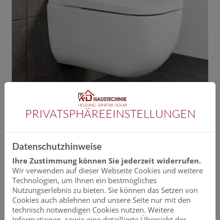
PRIVATSPHÄRE­EINSTELLUNGEN
VIGOUR DERBY AQUAWASH
Datenschutzhinweise
Das Dusch-WC für Deutschland
Ihre Zustimmung können Sie jederzeit widerrufen.
Als „Dusch-WC für Deutschland“ garantiert das
Wir verwenden auf dieser Webseite Cookies und weitere
AQUAWASH von VIGOUR derby ein dauerhaftes
Technologien, um Ihnen ein bestmögliches
Frischegefühl und individuelle Hygiene für jedermann.
Nutzungserlebnis zu bieten. Sie können das Setzen von
Cookies auch ablehnen und unsere Seite nur mit den
technisch notwendigen Cookies nutzen. Weitere
Informationen, sowie eine detaillierte Übersicht der