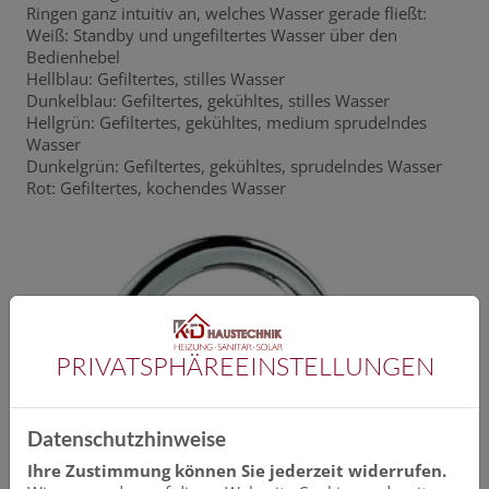
Ringen ganz intuitiv an, welches Wasser gerade fließt:
Weiß: Standby und ungefiltertes Wasser über den
Bedienhebel
Hellblau: Gefiltertes, stilles Wasser
Dunkelblau: Gefiltertes, gekühltes, stilles Wasser
Hellgrün: Gefiltertes, gekühltes, medium sprudelndes
Wasser
Dunkelgrün: Gefiltertes, gekühltes, sprudelndes Wasser
Rot: Gefiltertes, kochendes Wasser
PRIVATSPHÄRE­EINSTELLUNGEN
Datenschutzhinweise
Ihre Zustimmung können Sie jederzeit widerrufen.