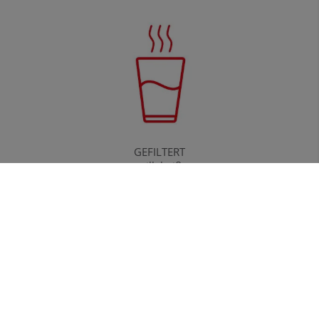
GEFILTERT
still, heiß